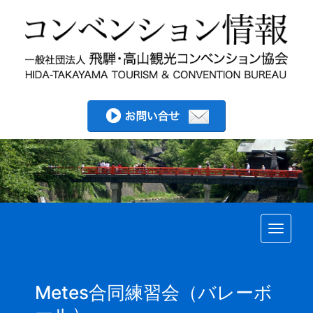
Toggle
Metes合同練習会（バレーボ