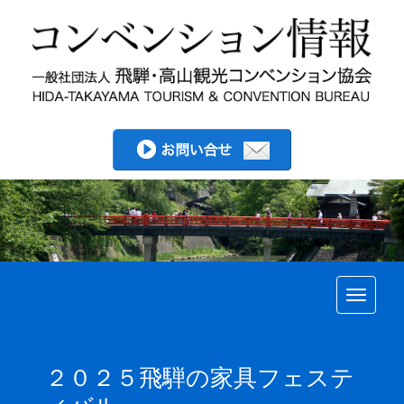
Toggle
２０２５飛騨の家具フェステ