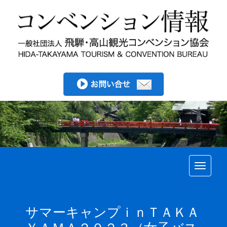
Toggle
サマーキャンプｉｎＴＡＫＡ