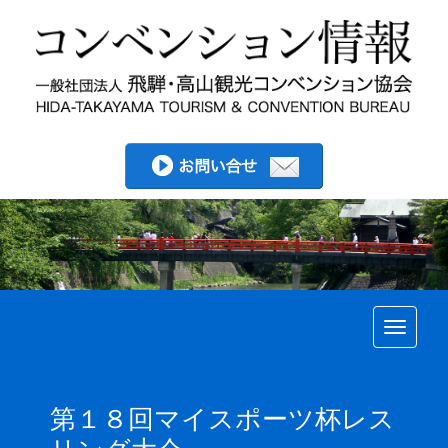
Toggle
第１８回マイスポーツ杯レス